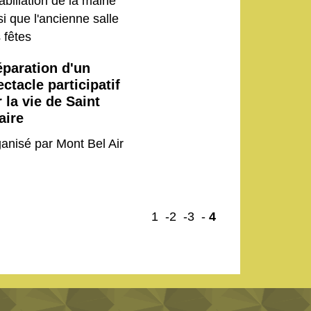
abiliation de la mairie
si que l'ancienne salle
 fêtes
éparation d'un
ctacle participatif
 la vie de Saint
aire
anisé par Mont Bel Air
1
-2
-3
-
4