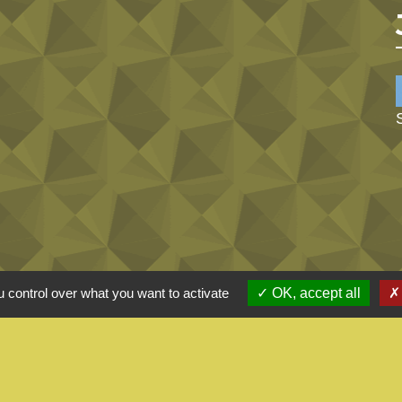
 control over what you want to activate
OK, accept all
alité
-
Accessibilité
-
Plan du site
-
Gestion des cookie