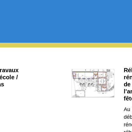
travaux
Réh
école /
ré
as
de 
l'
fê
Au 
déb
rén