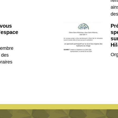
réh
ain
des
 vous
Pr
l'espace
spe
sur
Hil
ptembre
Org
 des
raires