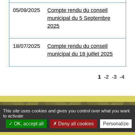
05/09/2025
Compte rendu du conseil
municipal du 5 Septembre
2025
18/07/2025
Compte rendu du conseil
municipal du 18 juillet 2025
1
-2
-3
-4
This site uses cookies and gives you control over what you want
Contacts
to activate
OK, accept all
Deny all cookies
Personalize
Commune de Saint-Hilaire-de-Brens
90 rue de la Mairie