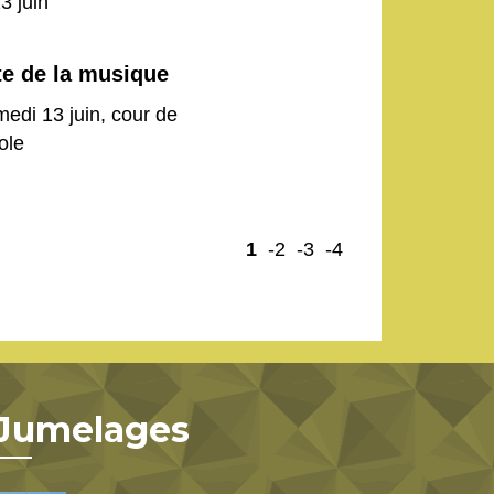
13 juin
te de la musique
edi 13 juin, cour de
cole
1
-2
-3
-4
Jumelages