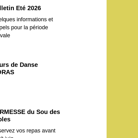
lletin Eté 2026
lques informations et
pels pour la période
ivale
urs de Danse
ORAS
RMESSE du Sou des
oles
ervez vos repas avant