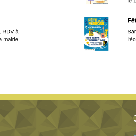
le 
Fê
 , RDV à
Sam
a mairie
l'é