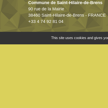
Commune de Saint-Hilaire-de-Brens
90 rue de la Mairie
38460 Saint-Hilaire-de-Brens - FRANCE
+33 4 74 92 81 04
Horaires ouverture mairie
This site uses cookies and gives you
Le mardi de 9h00 à 11h30
Le jeudi de 16h00 à 18h00
Les 1ers et les 3è samedis du mois de
9h30 à 11h30
Cliquez ici pour nous contacter
Mentions légales
-
Politique de confidenti