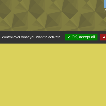
 control over what you want to activate
OK, accept all
alité
-
Accessibilité
-
Plan du site
-
Gestion des cookie
Site créé en partenariat avec Réseau des Communes