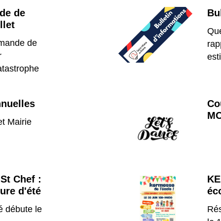
ode de
Bu
llet
Que
emande de
rap
r
est
atastrophe
nuelles
Co
M
t Mairie
St Chef :
KE
ure d'été
éc
é débute le
Rés