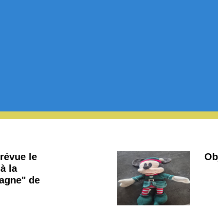
révue le
Ob
à la
Gagne" de