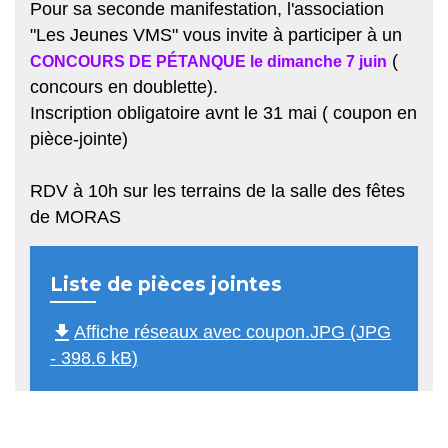
Pour sa seconde manifestation, l'association
"Les Jeunes VMS" vous invite à participer à un
(
CONCOURS DE PÉTANQUE le dimanche 7 juin
concours en doublette).
Inscription obligatoire avnt le 31 mai ( coupon en
pièce-jointe)
RDV à 10h sur les terrains de la salle des fêtes
de MORAS
Liste de pièces jointes
file_download
Affiche réseaux avec coupon.JPG (JPG
- 398.6 kB)