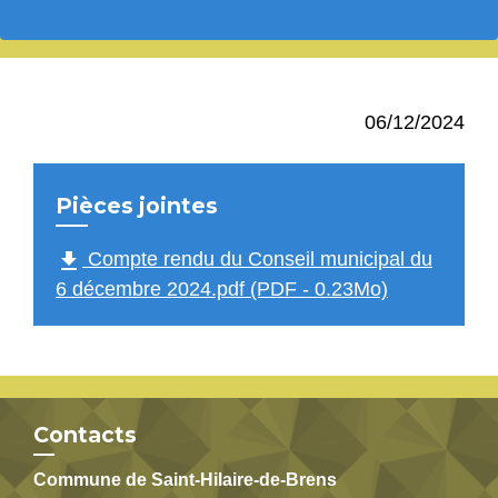
06/12/2024
Pièces jointes
file_download
Compte rendu du Conseil municipal du
6 décembre 2024.pdf (PDF - 0.23Mo)
Contacts
Commune de Saint-Hilaire-de-Brens