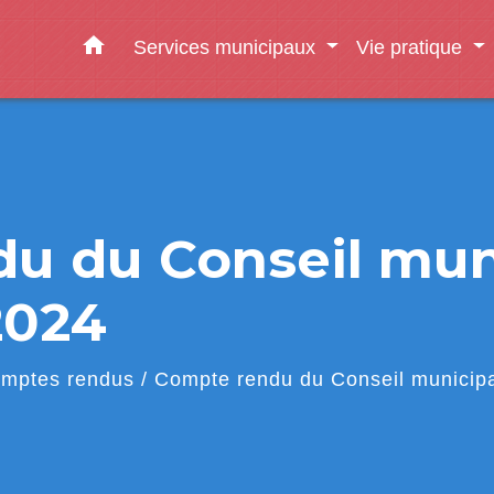
home
Services municipaux
Vie pratique
u du Conseil muni
2024
mptes rendus
/
Compte rendu du Conseil municip