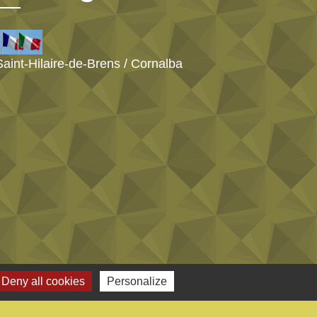
Saint-Hilaire-de-Brens / Cornalba
Deny all cookies
Personalize
s