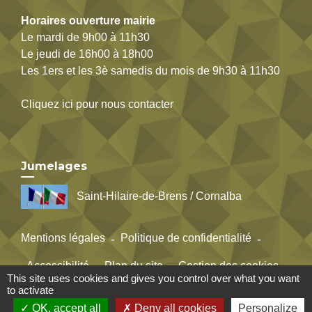
Horaires ouverture mairie
Le mardi de 9h00 à 11h30
Le jeudi de 16h00 à 18h00
Les 1ers et les 3è samedis du mois de 9h30 à 11h30
Cliquez ici pour nous contacter
Jumelages
Saint-Hilaire-de-Brens / Cornalba
Mentions légales
-
Politique de confidentialité
-
Accessibilité
-
Plan du site
-
Gestion des cookies
This site uses cookies and gives you control over what you want
to activate
OK, accept all
Deny all cookies
Personalize
Site créé en partenariat avec Réseau des Communes